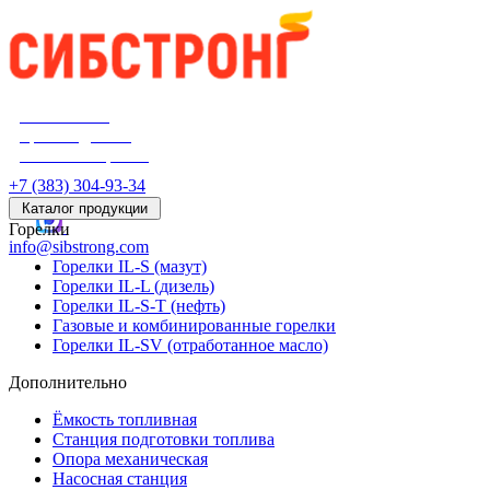
Российский
производитель
блочных горелок
+7 (383) 304-93-34
Каталог продукции
Горелки
info@sibstrong.com
Горелки IL-S (мазут)
Горелки IL-L (дизель)
Горелки IL-S-T (нефть)
Газовые и комбинированные горелки
Горелки IL-SV (отработанное масло)
Дополнительно
Ёмкость топливная
Станция подготовки топлива
Опора механическая
Насосная станция